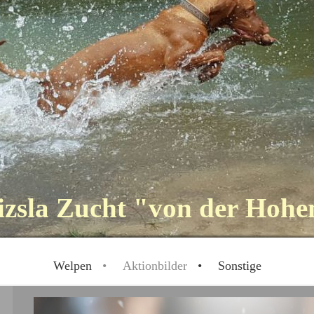
zsla Zucht "von der Hoh
Welpen
Aktionbilder
Sonstige