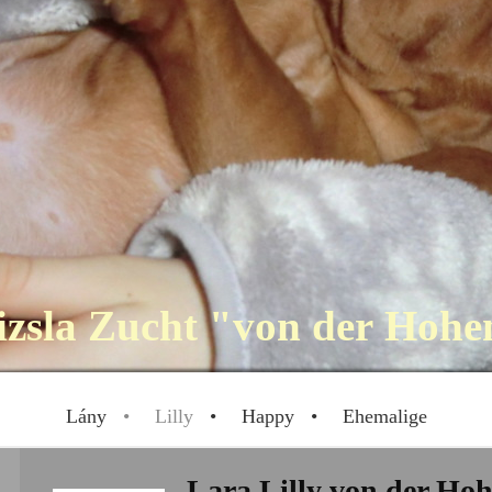
zsla Zucht "von der Hoh
Lány
Lilly
Happy
Ehemalige
Lara Lilly von der Ho